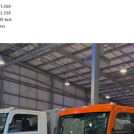
25.360
31.330
80 4x4
ess