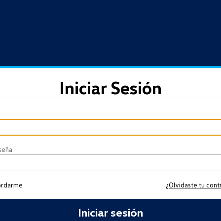
Iniciar Sesión
ente
seña:
ordarme
¿Olvidaste tu cont
Iniciar sesión